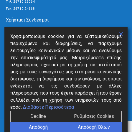
Τηλ:
26710 23064
Fax: 26710 24668
Χρήσιμοι Σύνδεσμοι
Τρόποι Πληρωμής
Χρησιμοποιούμε cookies για να εξατομικεύσουμε
Ανακοινώσεις
περιεχόμενο και διαφημίσεις, να παρέχουμε
Νέα
λειτουργίες κοινωνικών μέσων και να αναλύουμε
Επικοινωνία
την επισκεψιμότητά μας. Μοιραζόμαστε επίσης
πληροφορίες σχετικά με τη χρήση του ιστότοπού
Υπηρεσίες
μας με τους συνεργάτες μας στα μέσα κοινωνικής
δικτύωσης, τη διαφήμιση και την ανάλυση, οι οποίοι
SmartVille
ενδέχεται να τις συνδυάσουν με άλλες
Online Eξόφληση
πληροφορίες που τους έχετε παράσχει ή που έχουν
Δήλωση Βλάβης
συλλέξει από τη χρήση των υπηρεσιών τους από
Αιτήσεις
εσάς.
Διαβάστε Περισσότερα
Decline
Ρυθμίσεις Cookies
Αποδοχή
Αποδοχή Όλων
ΔΙΑΔ.Ε.Υ.Α. Δήμων Κεφαλονιάς © 2023. All Rights Reserved.