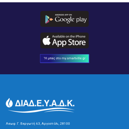
'Η μπες στο my.smartville.gr
Λεωφ. Γ. Βεργωτή 63, Αργοστόλι, 28100