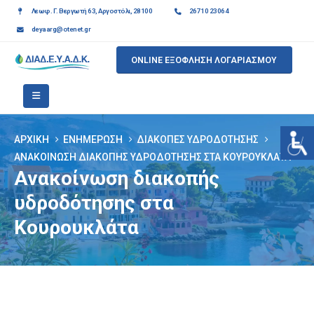
Λεωφ. Γ. Βεργωτή 63, Αργοστόλι, 28100
26710 23064
deyaarg@otenet.gr
ONLINE ΕΞΟΦΛΗΣΗ ΛΟΓΑΡΙΑΣΜΟΥ
ΑΡΧΙΚΉ
ΕΝΗΜΈΡΩΣΗ
ΔΙΑΚΟΠΈΣ ΥΔΡΟΔΌΤΗΣΗΣ
ΑΝΑΚΟΊΝΩΣΗ ΔΙΑΚΟΠΉΣ ΥΔΡΟΔΌΤΗΣΗΣ ΣΤΑ ΚΟΥΡΟΥΚΛΆΤΑ
Ανακοίνωση διακοπής
υδροδότησης στα
Κουρουκλάτα