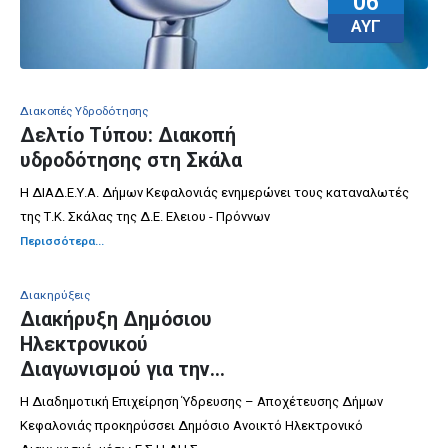
06
ΑΥΓ
Διακοπές Υδροδότησης
Δελτίο Τύπου: Διακοπή
υδροδότησης στη Σκάλα
Η ΔΙΑΔ.Ε.Υ.Α. Δήμων Κεφαλονιάς ενημερώνει τους καταναλωτές
της Τ.Κ. Σκάλας της Δ.Ε. Ελειου - Πρόννων
Περισσότερα...
Διακηρύξεις
Διακήρυξη Δημόσιου
Ηλεκτρονικού
Διαγωνισμού για την
ΠΑΡΟΧΗ ΥΠΗΡΕΣΙΩΝ
Η Διαδημοτική Επιχείρηση Ύδρευσης – Αποχέτευσης Δήμων
ΔΕΙΓΜΑΤΟΛΗΨΙΑΣ ΚΑΙ
Κεφαλονιάς προκηρύσσει Δημόσιο Ανοικτό Ηλεκτρονικό
ΕΡΓΑΣΤΗΡΙΑΚΩΝ