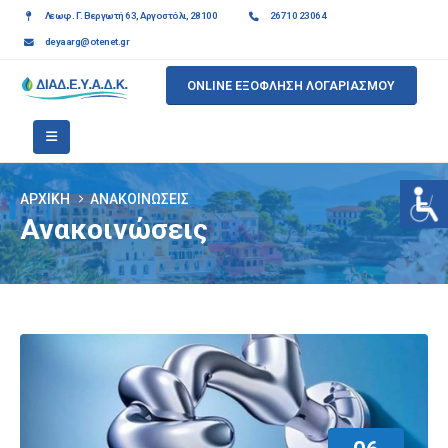
Λεωφ. Γ. Βεργωτή 63, Αργοστόλι, 28100
26710 23064
deyaarg@otenet.gr
ONLINE ΕΞΟΦΛΗΣΗ ΛΟΓΑΡΙΑΣΜΟΥ
ΑΡΧΙΚΉ
ΑΝΑΚΟΙΝΏΣΕΙΣ
Ανακοινώσεις