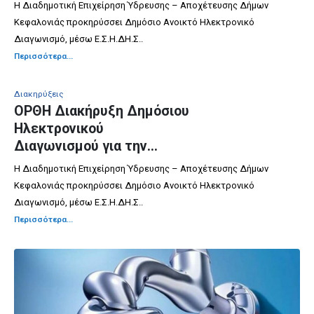
ΥΠΗΡΕΣΙΕΣ ΚΑΘΑΡΙΣΜΟΥ
Η Διαδημοτική Επιχείρηση Ύδρευσης – Αποχέτευσης Δήμων
ΔΙΚΤΥΩΝ ΑΠΟΧΕΤΕΥΣΗΣ
Κεφαλονιάς προκηρύσσει Δημόσιο Ανοικτό Ηλεκτρονικό
ΜΕ ΑΠΟΦΡΑΚΤΙΚΟ
Διαγωνισμό, μέσω Ε.Σ.Η.ΔΗ.Σ..
ΜΗΧΑΝΗΜΑ ΣΤΗ Δ.Ε.
Περισσότερα...
ΑΡΓΟΣΤΟΛΙΟΥ
Διακηρύξεις
ΟΡΘΗ Διακήρυξη Δημόσιου
Ηλεκτρονικού
Διαγωνισμού για την
“Προμήθεια καυσίμων και
Η Διαδημοτική Επιχείρηση Ύδρευσης – Αποχέτευσης Δήμων
ελαιολιπαντικών για τα
Κεφαλονιάς προκηρύσσει Δημόσιο Ανοικτό Ηλεκτρονικό
έτη 2026 και 2027”
Διαγωνισμό, μέσω Ε.Σ.Η.ΔΗ.Σ..
Περισσότερα...