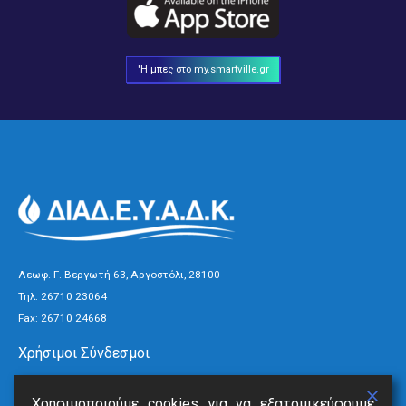
'Η μπες στο my.smartville.gr
Λεωφ. Γ. Βεργωτή 63, Αργοστόλι, 28100
Τηλ:
26710 23064
Fax: 26710 24668
Χρήσιμοι Σύνδεσμοι
Τρόποι Πληρωμής
Χρησιμοποιούμε cookies για να εξατομικεύσουμε