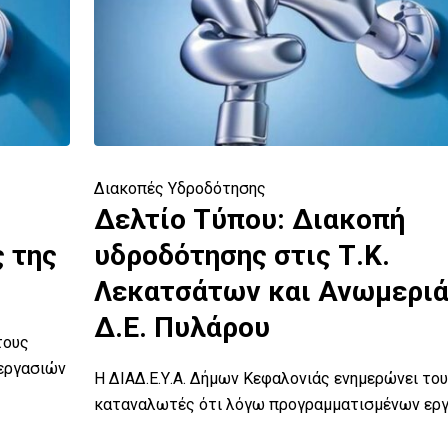
Διακοπές Υδροδότησης
Δελτίο Τύπου: Διακοπή
 της
υδροδότησης στις Τ.Κ.
Λεκατσάτων και Ανωμερι
Δ.Ε. Πυλάρου
τους
εργασιών
Η ΔΙΑΔ.Ε.Υ.Α. Δήμων Κεφαλονιάς ενημερώνει το
καταναλωτές ότι λόγω προγραμματισμένων ερ