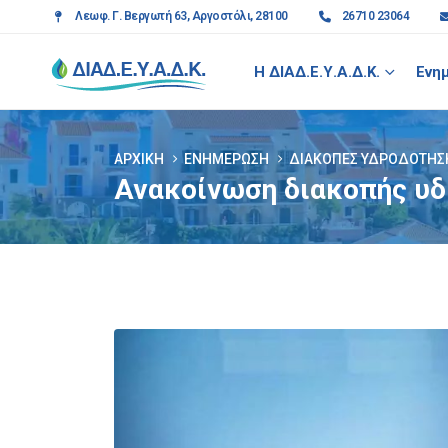
Λεωφ. Γ. Βεργωτή 63, Αργοστόλι, 28100
26710 23064
Η ΔΙΑΔ.Ε.Υ.Α.Δ.Κ.
Ενη
ΑΡΧΙΚΉ
ΕΝΗΜΈΡΩΣΗ
ΔΙΑΚΟΠΈΣ ΥΔΡΟΔΌΤΗΣ
Ανακοίνωση διακοπής υδ