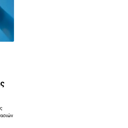
Διακοπές Υδροδότησης
Δελτίο Τύπου: Διακοπή
υδροδότησης σήμερα στην T.
άς
Σπαρτιών
Η ΔΙΑΔ.Ε.Υ.Α. Δήμων Κεφαλονιάς ενημερώνει τους
καταναλωτές ότι λόγω αποκατάστασης τεχνικού
υς
προβλήματος
γασιών