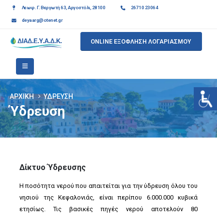
Λεωφ. Γ. Βεργωτή 63, Αργοστόλι, 28100
26710 23064
deyaarg@otenet.gr
ONLINE ΕΞΟΦΛΗΣΗ ΛΟΓΑΡΙΑΣΜΟΥ
ΑΡΧΙΚΉ
ΎΔΡΕΥΣΗ
Ύδρευση
Δίκτυο Ύδρευσης
Η ποσότητα νερού που απαιτείται για την ύδρευση όλου του
νησιού της Κεφαλονιάς, είναι περίπου 6.000.000 κυβικά
ετησίως. Τις βασικές πηγές νερού αποτελούν 80