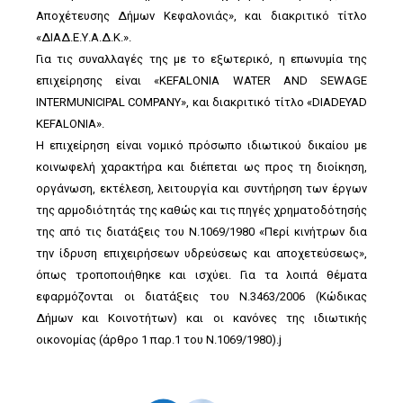
Αποχέτευσης Δήμων Κεφαλονιάς», και διακριτικό τίτλο
«ΔΙΑΔ.Ε.Υ.Α.Δ.Κ.».
Για τις συναλλαγές της με το εξωτερικό, η επωνυμία της
επιχείρησης είναι «KEFALONIA WATER AND SEWAGE
INTERMUNICIPAL COMPANY», και διακριτικό τίτλο «DIADEYAD
KEFALONIA».
Η επιχείρηση είναι νομικό πρόσωπο ιδιωτικού δικαίου με
κοινωφελή χαρακτήρα και διέπεται ως προς τη διοίκηση,
οργάνωση, εκτέλεση, λειτουργία και συντήρηση των έργων
της αρμοδιότητάς της καθώς και τις πηγές χρηματοδότησής
της από τις διατάξεις του Ν.1069/1980 «Περί κινήτρων δια
την ίδρυση επιχειρήσεων υδρεύσεως και αποχετεύσεως»,
όπως τροποποιήθηκε και ισχύει. Για τα λοιπά θέματα
εφαρμόζονται οι διατάξεις του Ν.3463/2006 (Κώδικας
Δήμων και Κοινοτήτων) και οι κανόνες της ιδιωτικής
οικονομίας (άρθρο 1 παρ.1 του Ν.1069/1980).j