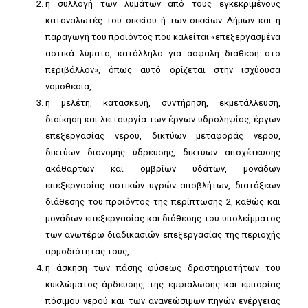
η συλλογή των λυμάτων από τους εγκεκριμένους
καταναλωτές του οικείου ή των οικείων Δήμων και η
παραγωγή του προϊόντος που καλείται «επεξεργασμένα
αστικά λύματα, κατάλληλα για ασφαλή διάθεση στο
περιβάλλον», όπως αυτό ορίζεται στην ισχύουσα
νομοθεσία,
η μελέτη, κατασκευή, συντήρηση, εκμετάλλευση,
διοίκηση και λειτουργία των έργων υδροληψίας, έργων
επεξεργασίας νερού, δικτύων μεταφοράς νερού,
δικτύων διανομής ύδρευσης, δικτύων αποχέτευσης
ακάθαρτων και ομβρίων υδάτων, μονάδων
επεξεργασίας αστικών υγρών αποβλήτων, διατάξεων
διάθεσης του προϊόντος της περίπτωσης 2, καθώς και
μονάδων επεξεργασίας και διάθεσης του υπολείμματος
των ανωτέρω διαδικασιών επεξεργασίας της περιοχής
αρμοδιότητάς τους,
η άσκηση των πάσης φύσεως δραστηριοτήτων του
κυκλώματος άρδευσης, της εμφιάλωσης και εμπορίας
πόσιμου νερού και των ανανεώσιμων πηγών ενέργειας