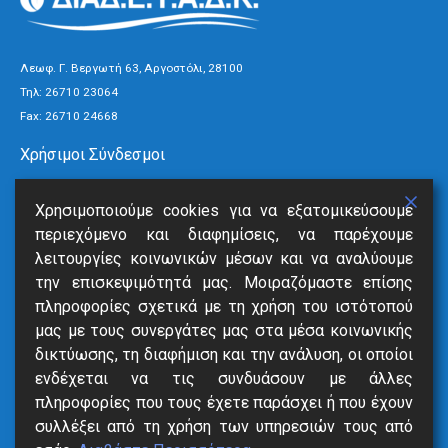
Λεωφ. Γ. Βεργωτή 63, Αργοστόλι, 28100
Τηλ:
26710 23064
Fax: 26710 24668
Χρήσιμοι Σύνδεσμοι
Τρόποι Πληρωμής
Χρησιμοποιούμε cookies για να εξατομικεύσουμε
Ανακοινώσεις
περιεχόμενο και διαφημίσεις, να παρέχουμε
Νέα
λειτουργίες κοινωνικών μέσων και να αναλύουμε
Επικοινωνία
την επισκεψιμότητά μας. Μοιραζόμαστε επίσης
πληροφορίες σχετικά με τη χρήση του ιστότοπού
Υπηρεσίες
μας με τους συνεργάτες μας στα μέσα κοινωνικής
δικτύωσης, τη διαφήμιση και την ανάλυση, οι οποίοι
SmartVille
ενδέχεται να τις συνδυάσουν με άλλες
Online Eξόφληση
πληροφορίες που τους έχετε παράσχει ή που έχουν
Δήλωση Βλάβης
συλλέξει από τη χρήση των υπηρεσιών τους από
Αιτήσεις