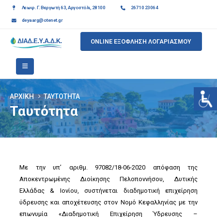
Λεωφ. Γ. Βεργωτή 63, Αργοστόλι, 28100
26710 23064
deyaarg@otenet.gr
ONLINE ΕΞΟΦΛΗΣΗ ΛΟΓΑΡΙΑΣΜΟΥ
ΑΡΧΙΚΉ
ΤΑΥΤΌΤΗΤΑ
Ταυτότητα
Με την υπ’ αριθμ. 97082/18-06-2020 απόφαση της
Αποκεντρωμένης Διοίκησης Πελοποννήσου, Δυτικής
Ελλάδας & Ιονίου, συστήνεται διαδημοτική επιχείρηση
ύδρευσης και αποχέτευσης στον Νομό Κεφαλληνίας με την
επωνυμία «Διαδημοτική Επιχείρηση Ύδρευσης –