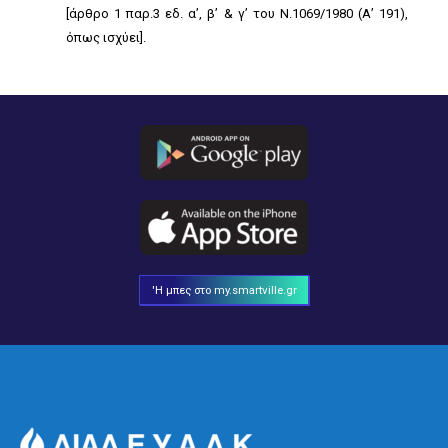
[άρθρο 1 παρ.3 εδ. α’, β’ & γ’ του Ν.1069/1980 (Α’ 191),
όπως ισχύει].
'Η μπες στο my.smartville.gr