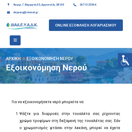
Λεωφ. Γ. Βεργωτή 63, Αργοστόλι, 28100
26710 23064
deyaarg@otenet.gr
ONLINE ΕΞΟΦΛΗΣΗ ΛΟΓΑΡΙΑΣΜΟΥ
ΑΡΧΙΚΉ
ΕΞΟΙΚΟΝΌΜΗΣΗ ΝΕΡΟΎ
Εξοικονόμηση Νερού
Για να εξοικονομήσετε νερό μπορείτε να:
Ψάξτε για διαρροές στην τουαλέτα σας ρίχνοντας
χρώμα τροφίμων στη δεξαμενή της τουαλέτας σας. Εάν
ο χρωματισμός φτάσει στην λεκάνη, μπορεί να έχετε