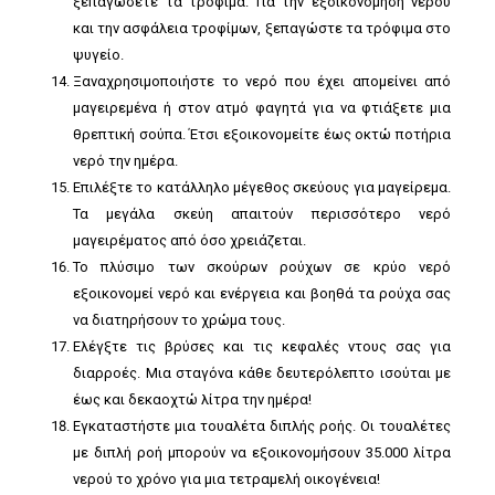
ξεπαγώσετε τα τρόφιμα. Για την εξοικονόμηση νερού
και την ασφάλεια τροφίμων, ξεπαγώστε τα τρόφιμα στο
ψυγείο.
Ξαναχρησιμοποιήστε το νερό που έχει απομείνει από
μαγειρεμένα ή στον ατμό φαγητά για να φτιάξετε μια
θρεπτική σούπα. Έτσι εξοικονομείτε έως οκτώ ποτήρια
νερό την ημέρα.
Επιλέξτε το κατάλληλο μέγεθος σκεύους για μαγείρεμα.
Τα μεγάλα σκεύη απαιτούν περισσότερο νερό
μαγειρέματος από όσο χρειάζεται.
Το πλύσιμο των σκούρων ρούχων σε κρύο νερό
εξοικονομεί νερό και ενέργεια και βοηθά τα ρούχα σας
να διατηρήσουν το χρώμα τους.
Ελέγξτε τις βρύσες και τις κεφαλές ντους σας για
διαρροές. Μια σταγόνα κάθε δευτερόλεπτο ισούται με
έως και δεκαοχτώ λίτρα την ημέρα!
Εγκαταστήστε μια τουαλέτα διπλής ροής. Οι τουαλέτες
με διπλή ροή μπορούν να εξοικονομήσουν 35.000 λίτρα
νερού το χρόνο για μια τετραμελή οικογένεια!