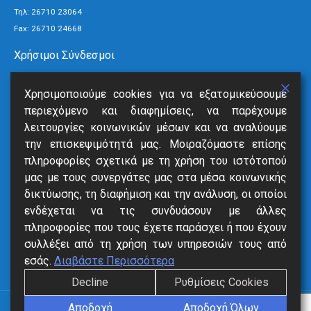
Τηλ:
26710 23064
Fax: 26710 24668
Χρήσιμοι Σύνδεσμοι
Τρόποι Πληρωμής
Χρησιμοποιούμε cookies για να εξατομικεύσουμε
Ανακοινώσεις
περιεχόμενο και διαφημίσεις, να παρέχουμε
Νέα
λειτουργίες κοινωνικών μέσων και να αναλύουμε
Επικοινωνία
την επισκεψιμότητά μας. Μοιραζόμαστε επίσης
πληροφορίες σχετικά με τη χρήση του ιστότοπού
Υπηρεσίες
μας με τους συνεργάτες μας στα μέσα κοινωνικής
δικτύωσης, τη διαφήμιση και την ανάλυση, οι οποίοι
SmartVille
ενδέχεται να τις συνδυάσουν με άλλες
Online Eξόφληση
πληροφορίες που τους έχετε παράσχει ή που έχουν
Δήλωση Βλάβης
συλλέξει από τη χρήση των υπηρεσιών τους από
Αιτήσεις
εσάς.
Διαβάστε Περισσότερα
Decline
Ρυθμίσεις Cookies
Αποδοχή
Αποδοχή Όλων
ΔΙΑΔ.Ε.Υ.Α. Δήμων Κεφαλονιάς © 2023. All Rights Reserved.