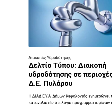
Διακοπές Υδροδότησης
Δελτίο Τύπου: Διακοπή
α
υδροδότησης σε περιοχές
Δ.Ε. Πυλάρου
ει τους
ου -
Η ΔΙΑΔ.Ε.Υ.Α. Δήμων Κεφαλονιάς ενημερώνει 
καταναλωτές ότι λόγω προγραμματισμένων 