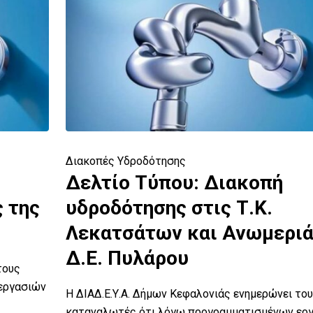
Διακοπές Υδροδότησης
Δελτίο Τύπου: Διακοπή
 της
υδροδότησης στις Τ.Κ.
Λεκατσάτων και Ανωμερι
Δ.Ε. Πυλάρου
τους
εργασιών
Η ΔΙΑΔ.Ε.Υ.Α. Δήμων Κεφαλονιάς ενημερώνει το
καταναλωτές ότι λόγω προγραμματισμένων ερ