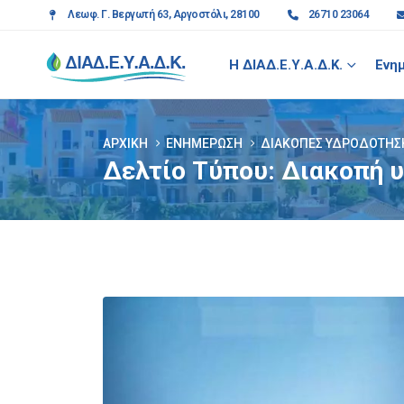
Λεωφ. Γ. Βεργωτή 63, Αργοστόλι, 28100
26710 23064
Η ΔΙΑΔ.Ε.Υ.Α.Δ.Κ.
Ενη
ΑΡΧΙΚΉ
ΕΝΗΜΈΡΩΣΗ
ΔΙΑΚΟΠΈΣ ΥΔΡΟΔΌΤΗΣ
Δελτίο Τύπου: Διακοπή υ