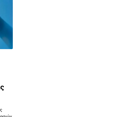
Διακοπές Υδροδότησης
Δελτίο Τύπου: Διακοπή
υδροδότησης σήμερα στην T.
άς
Σπαρτιών
Η ΔΙΑΔ.Ε.Υ.Α. Δήμων Κεφαλονιάς ενημερώνει τους
καταναλωτές ότι λόγω αποκατάστασης τεχνικού
υς
προβλήματος
γασιών