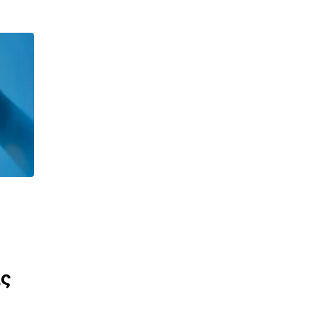
Διακοπές Υδροδότησης
Δελτίο Τύπου: Διακοπή
υδροδότησης σήμερα στην T.
άς
Σπαρτιών