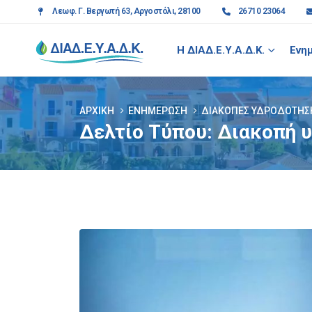
Λεωφ. Γ. Βεργωτή 63, Αργοστόλι, 28100
26710 23064
Η ΔΙΑΔ.Ε.Υ.Α.Δ.Κ.
Ενη
ΑΡΧΙΚΉ
ΕΝΗΜΈΡΩΣΗ
ΔΙΑΚΟΠΈΣ ΥΔΡΟΔΌΤΗΣ
Δελτίο Τύπου: Διακοπή υ