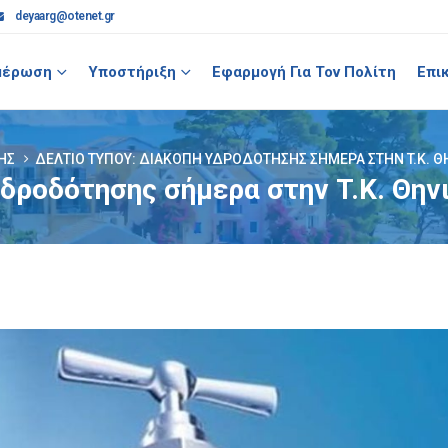
deyaarg@otenet.gr
μέρωση
Υποστήριξη
Εφαρμογή Για Τον Πολίτη
Επι
ΗΣ
ΔΕΛΤΊΟ ΤΎΠΟΥ: ΔΙΑΚΟΠΉ ΥΔΡΟΔΌΤΗΣΗΣ ΣΉΜΕΡΑ ΣΤΗΝ T.K. Θ
δροδότησης σήμερα στην T.K. Θην