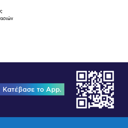
Η ΔΙΑΔ.Ε.Υ.Α. Δήμων Κεφαλονιάς ενημερώνει τους
καταναλωτές ότι λόγω αποκατάστασης τεχνικού
υς
προβλήματος
γασιών
02/02/2026