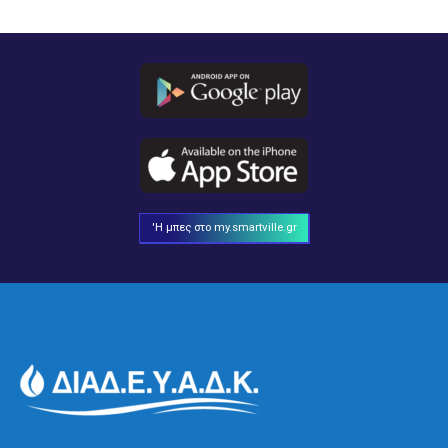
'Η μπες στο my.smartville.gr