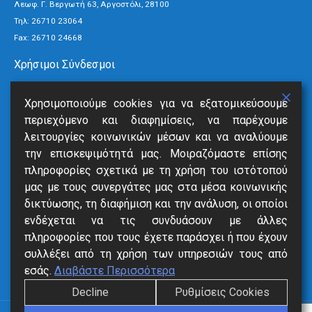
Λεωφ. Γ. Βεργωτή 63, Αργοστόλι, 28100
Τηλ:
26710 23064
Fax: 26710 24668
Χρήσιμοι Σύνδεσμοι
Τρόποι Πληρωμής
Χρησιμοποιούμε cookies για να εξατομικεύσουμε
Ανακοινώσεις
περιεχόμενο και διαφημίσεις, να παρέχουμε
Νέα
λειτουργίες κοινωνικών μέσων και να αναλύουμε
Επικοινωνία
την επισκεψιμότητά μας. Μοιραζόμαστε επίσης
πληροφορίες σχετικά με τη χρήση του ιστότοπού
Υπηρεσίες
μας με τους συνεργάτες μας στα μέσα κοινωνικής
δικτύωσης, τη διαφήμιση και την ανάλυση, οι οποίοι
SmartVille
ενδέχεται να τις συνδυάσουν με άλλες
Online Eξόφληση
πληροφορίες που τους έχετε παράσχει ή που έχουν
Δήλωση Βλάβης
συλλέξει από τη χρήση των υπηρεσιών τους από
Αιτήσεις
εσάς.
Διαβάστε Περισσότερα
Decline
Ρυθμίσεις Cookies