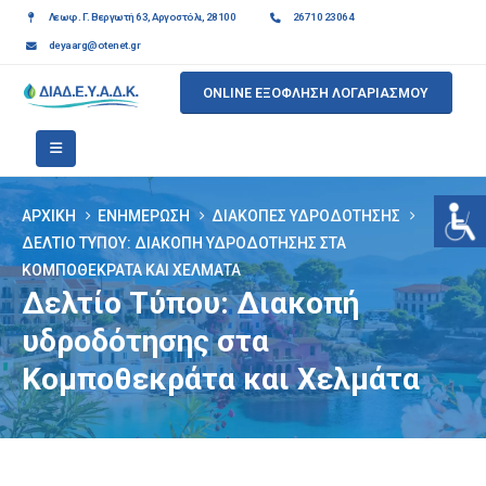
Λεωφ. Γ. Βεργωτή 63, Αργοστόλι, 28100
26710 23064
deyaarg@otenet.gr
ONLINE ΕΞΟΦΛΗΣΗ ΛΟΓΑΡΙΑΣΜΟΥ
ΑΡΧΙΚΉ
ΕΝΗΜΈΡΩΣΗ
ΔΙΑΚΟΠΈΣ ΥΔΡΟΔΌΤΗΣΗΣ
ΔΕΛΤΊΟ ΤΎΠΟΥ: ΔΙΑΚΟΠΉ ΥΔΡΟΔΌΤΗΣΗΣ ΣΤΑ
ΚΟΜΠΟΘΕΚΡΆΤΑ ΚΑΙ ΧΕΛΜΆΤΑ
Δελτίο Τύπου: Διακοπή
υδροδότησης στα
Κομποθεκράτα και Χελμάτα