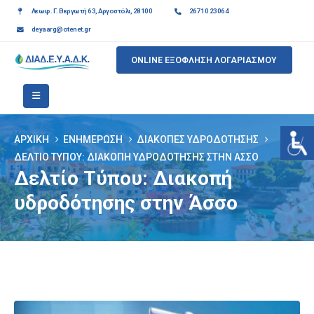
Λεωφ. Γ. Βεργωτή 63, Αργοστόλι, 28100
26710 23064
deyaarg@otenet.gr
ONLINE ΕΞΟΦΛΗΣΗ ΛΟΓΑΡΙΑΣΜΟΥ
ΑΡΧΙΚΉ
ΕΝΗΜΈΡΩΣΗ
ΔΙΑΚΟΠΈΣ ΥΔΡΟΔΌΤΗΣΗΣ
ΔΕΛΤΊΟ ΤΎΠΟΥ: ΔΙΑΚΟΠΉ ΥΔΡΟΔΌΤΗΣΗΣ ΣΤΗΝ ΆΣΣΟ
Δελτίο Τύπου: Διακοπή
υδροδότησης στην Άσσο