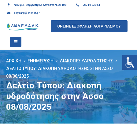
Λεωφ. Γ. Βεργωτή 63, Αργοστόλι, 28100
26710 23064
deyaarg@otenet.gr
ONLINE ΕΞΟΦΛΗΣΗ ΛΟΓΑΡΙΑΣΜΟΥ
ΑΡΧΙΚΉ
ΕΝΗΜΈΡΩΣΗ
ΔΙΑΚΟΠΈΣ ΥΔΡΟΔΌΤΗΣΗΣ
ΔΕΛΤΊΟ ΤΎΠΟΥ: ΔΙΑΚΟΠΉ ΥΔΡΟΔΌΤΗΣΗΣ ΣΤΗΝ ΆΣΣΟ
08/08/2025
Δελτίο Τύπου: Διακοπή
υδροδότησης στην Άσσο
08/08/2025