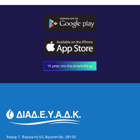
'Η μπες στο my.smartville.gr
Λεωφ. Γ. Βεργωτή 63, Αργοστόλι, 28100