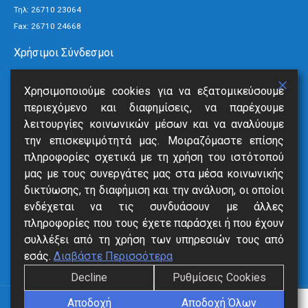
Τηλ:
26710 23064
Fax: 26710 24668
Χρήσιμοι Σύνδεσμοι
Τρόποι Πληρωμής
Χρησιμοποιούμε cookies για να εξατομικεύσουμε
Ανακοινώσεις
περιεχόμενο και διαφημίσεις, να παρέχουμε
Νέα
λειτουργίες κοινωνικών μέσων και να αναλύουμε
Επικοινωνία
την επισκεψιμότητά μας. Μοιραζόμαστε επίσης
πληροφορίες σχετικά με τη χρήση του ιστότοπού
Υπηρεσίες
μας με τους συνεργάτες μας στα μέσα κοινωνικής
δικτύωσης, τη διαφήμιση και την ανάλυση, οι οποίοι
SmartVille
ενδέχεται να τις συνδυάσουν με άλλες
Online Eξόφληση
πληροφορίες που τους έχετε παράσχει ή που έχουν
Δήλωση Βλάβης
συλλέξει από τη χρήση των υπηρεσιών τους από
Αιτήσεις
εσάς.
Διαβάστε Περισσότερα
Decline
Ρυθμίσεις Cookies
Αποδοχή
Αποδοχή Όλων
ΔΙΑΔ.Ε.Υ.Α. Δήμων Κεφαλονιάς © 2023. All Rights Reserved.