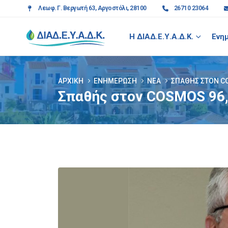
Λεωφ. Γ. Βεργωτή 63, Αργοστόλι, 28100
26710 23064
Η ΔΙΑΔ.Ε.Υ.Α.Δ.Κ.
Ενη
ΑΡΧΙΚΉ
ΕΝΗΜΈΡΩΣΗ
ΝΈΑ
ΣΠΑΘΉΣ ΣΤΟΝ C
Σπαθής στον COSMOS 96,