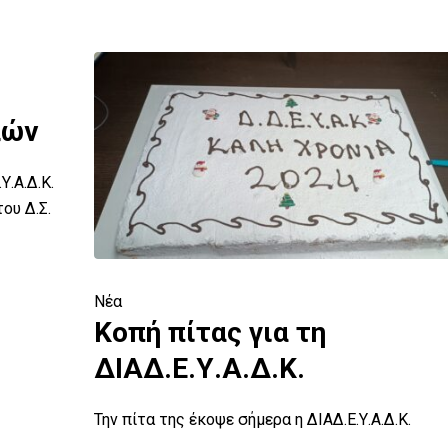
λών
.Α.Δ.Κ.
ου Δ.Σ.
Νέα
Κοπή πίτας για τη
ΔΙΑΔ.Ε.Υ.Α.Δ.Κ.
Την πίτα της έκοψε σήμερα η ΔΙΑΔ.Ε.Υ.Α.Δ.Κ.