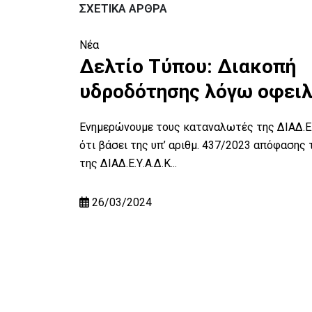
ΣΧΕΤΙΚΆ ΆΡΘΡΑ
Νέα
Δελτίο Τύπου: Διακοπή
υδροδότησης λόγω οφει
Ενημερώνουμε τους καταναλωτές της ΔΙΑΔ.Ε.Υ
ότι βάσει της υπ’ αριθμ. 437/2023 απόφασης τ
της ΔΙΑΔ.Ε.Υ.Α.Δ.Κ...
26/03/2024
ου
Α.Δ.Κ.
ενώνει τη
 όλης της