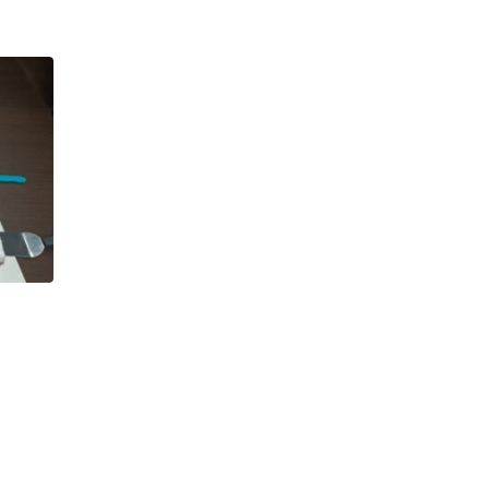
Νέα
Το SmartVille app έφτασε
στην Κεφαλονιά
Έφτασε στην Κεφαλονιά το SmartVille app, η έξυπνη
εφαρμογή για τους καταναλωτές της ΔΙΑΔ.Ε.Υ.Α.Δ.Κ