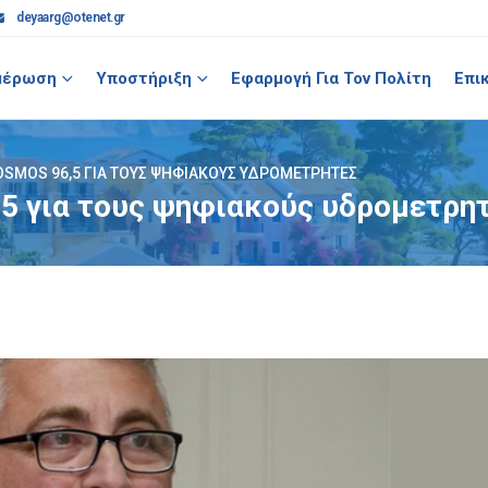
deyaarg@otenet.gr
μέρωση
Υποστήριξη
Εφαρμογή Για Τον Πολίτη
Επι
OSMOS 96,5 ΓΙΑ ΤΟΥΣ ΨΗΦΙΑΚΟΎΣ ΥΔΡΟΜΕΤΡΗΤΈΣ
5 για τους ψηφιακούς υδρομετρη