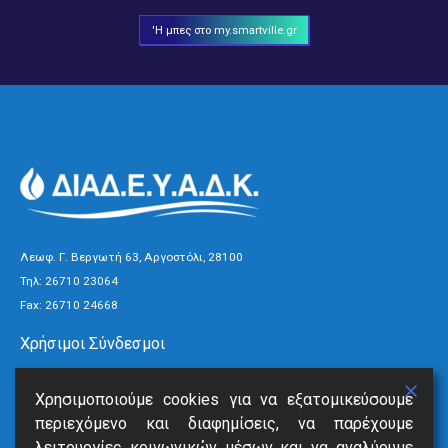
'Η μπες στο my.smartville.gr
Λεωφ. Γ. Βεργωτή 63, Αργοστόλι, 28100
Τηλ:
26710 23064
Fax: 26710 24668
Χρήσιμοι Σύνδεσμοι
Τρόποι Πληρωμής
Χρησιμοποιούμε cookies για να εξατομικεύσουμε
Ανακοινώσεις
περιεχόμενο και διαφημίσεις, να παρέχουμε
Νέα
λειτουργίες κοινωνικών μέσων και να αναλύουμε