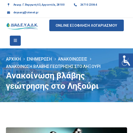
Λεωφ. Γ. Βεργωτή 63, Αργοστόλι, 28100
26710 23064
deyaarg@otenet.gr
ONLINE ΕΞΟΦΛΗΣΗ ΛΟΓΑΡΙΑΣΜΟΥ
ΑΡΧΙΚΉ
ΕΝΗΜΈΡΩΣΗ
ΑΝΑΚΟΙΝΏΣΕΙΣ
ΑΝΑΚΟΊΝΩΣΗ ΒΛΆΒΗΣ ΓΕΏΤΡΗΣΗΣ ΣΤΟ ΛΗΞΟΎΡΙ
Ανακοίνωση βλάβης
γεώτρησης στο Ληξούρι