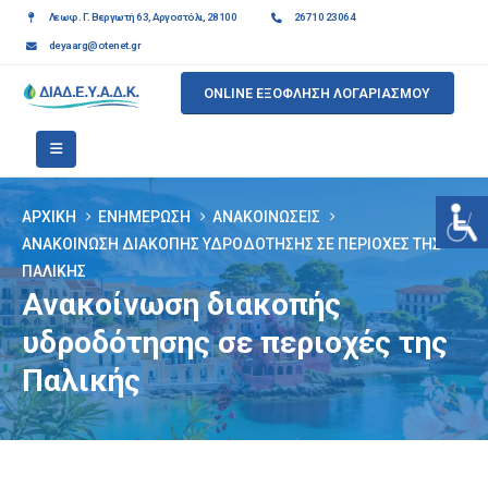
Λεωφ. Γ. Βεργωτή 63, Αργοστόλι, 28100
26710 23064
deyaarg@otenet.gr
ONLINE ΕΞΟΦΛΗΣΗ ΛΟΓΑΡΙΑΣΜΟΥ
ΑΡΧΙΚΉ
ΕΝΗΜΈΡΩΣΗ
ΑΝΑΚΟΙΝΏΣΕΙΣ
ΑΝΑΚΟΊΝΩΣΗ ΔΙΑΚΟΠΉΣ ΥΔΡΟΔΌΤΗΣΗΣ ΣΕ ΠΕΡΙΟΧΈΣ ΤΗΣ
ΠΑΛΙΚΉΣ
Ανακοίνωση διακοπής
υδροδότησης σε περιοχές της
Παλικής