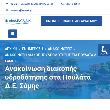
Λεωφ. Γ. Βεργωτή 63, Αργοστόλι, 28100
26710 23064
deyaarg@otenet.gr
ONLINE ΕΞΟΦΛΗΣΗ ΛΟΓΑΡΙΑΣΜΟΥ
ΑΡΧΙΚΉ
ΕΝΗΜΈΡΩΣΗ
ΑΝΑΚΟΙΝΏΣΕΙΣ
ΑΝΑΚΟΊΝΩΣΗ ΔΙΑΚΟΠΉΣ ΥΔΡΟΔΌΤΗΣΗΣ ΣΤΑ ΠΟΥΛΆΤΑ Δ.Ε.
ΣΆΜΗΣ
Ανακοίνωση διακοπής
υδροδότησης στα Πουλάτα
Δ.Ε. Σάμης