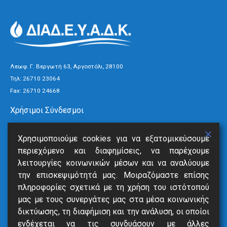
Λεωφ. Γ. Βεργωτή 63, Αργοστόλι, 28100
Τηλ:
26710 23064
Fax: 26710 24668
Χρήσιμοι Σύνδεσμοι
Τρόποι Πληρωμής
Χρησιμοποιούμε cookies για να εξατομικεύσουμε
Ανακοινώσεις
περιεχόμενο και διαφημίσεις, να παρέχουμε
Νέα
λειτουργίες κοινωνικών μέσων και να αναλύουμε
Επικοινωνία
την επισκεψιμότητά μας. Μοιραζόμαστε επίσης
πληροφορίες σχετικά με τη χρήση του ιστότοπού
Υπηρεσίες
μας με τους συνεργάτες μας στα μέσα κοινωνικής
δικτύωσης, τη διαφήμιση και την ανάλυση, οι οποίοι
SmartVille
ενδέχεται να τις συνδυάσουν με άλλες
Online Eξόφληση