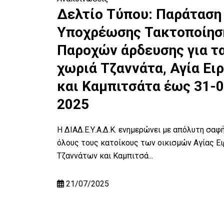
ου
Δελτίο Τύπου: Παράταση
Α.Δ.Κ.:
Υποχρέωσης Τακτοποίησ
ΛΗΜΑ
Παροχών άρδευσης για τ
χωριά Τζαννάτα, Αγία Ει
και Καμπιτσάτα έως 31-0
α των
2025
ης να
Η ΔΙΑΔ.Ε.Υ.Α.Δ.Κ. ενημερώνει με απόλυτη σαφ
όλους τους κατοίκους των οικισμών Αγίας Ει
Τζαννάτων και Καμπιτσά...
21/07/2025