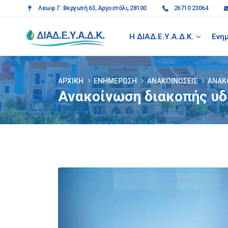
Λεωφ. Γ. Βεργωτή 63, Αργοστόλι, 28100
26710 23064
Η ΔΙΑΔ.Ε.Υ.Α.Δ.Κ.
Ενη
ΑΡΧΙΚΉ
ΕΝΗΜΈΡΩΣΗ
ΑΝΑΚΟΙΝΏΣΕΙΣ
ΑΝΑΚ
Ανακοίνωση διακοπής υδ