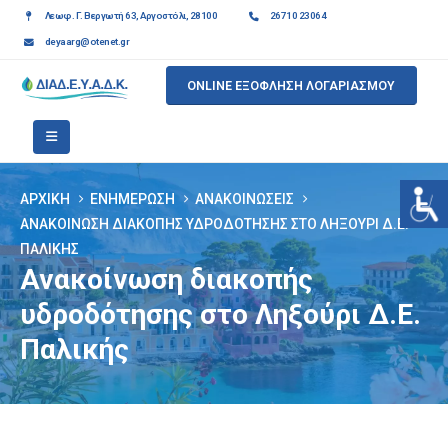
Λεωφ. Γ. Βεργωτή 63, Αργοστόλι, 28100
26710 23064
deyaarg@otenet.gr
ONLINE ΕΞΟΦΛΗΣΗ ΛΟΓΑΡΙΑΣΜΟΥ
ΑΡΧΙΚΉ
ΕΝΗΜΈΡΩΣΗ
ΑΝΑΚΟΙΝΏΣΕΙΣ
ΑΝΑΚΟΊΝΩΣΗ ΔΙΑΚΟΠΉΣ ΥΔΡΟΔΌΤΗΣΗΣ ΣΤΟ ΛΗΞΟΎΡΙ Δ.Ε.
ΠΑΛΙΚΉΣ
Ανακοίνωση διακοπής
υδροδότησης στο Ληξούρι Δ.Ε.
Παλικής