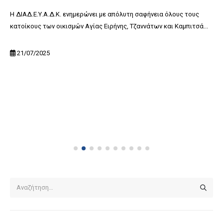
Η ΔΙΑΔ.Ε.Υ.Α.Δ.Κ. ενημερώνει με απόλυτη σαφήνεια όλους τους
κατοίκους των οικισμών Αγίας Ειρήνης, Τζαννάτων και Καμπιτσά...
21/07/2025