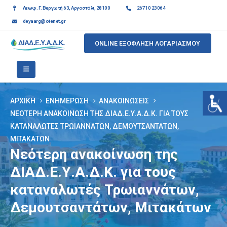
Λεωφ. Γ. Βεργωτή 63, Αργοστόλι, 28100
26710 23064
deyaarg@otenet.gr
ONLINE ΕΞΟΦΛΗΣΗ ΛΟΓΑΡΙΑΣΜΟΥ
ΑΡΧΙΚΉ
ΕΝΗΜΈΡΩΣΗ
ΑΝΑΚΟΙΝΏΣΕΙΣ
ΝΕΌΤΕΡΗ ΑΝΑΚΟΊΝΩΣΗ ΤΗΣ ΔΙΑΔ.Ε.Υ.Α.Δ.Κ. ΓΙΑ ΤΟΥΣ
ΚΑΤΑΝΑΛΩΤΈΣ ΤΡΩΙΑΝΝΆΤΩΝ, ΔΕΜΟΥΤΣΑΝΤΆΤΩΝ,
ΜΙΤΑΚΆΤΩΝ
Νεότερη ανακοίνωση της
ΔΙΑΔ.Ε.Υ.Α.Δ.Κ. για τους
καταναλωτές Τρωιαννάτων,
Δεμουτσαντάτων, Μιτακάτων