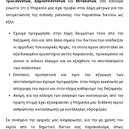
Τρωϊαννάτων, Δεμουτσαντάτων
και
Μιτακάτων
, σας κάνουμε
γνωστό ότι η Υπηρεσία μας έχει προβεί στην λήψη μέτρων για την
αντιμετώπιση της πιθανής ρύπανσης του παραπάνω δικτύου ως
εξής:
Έχουμε προχωρήσει στην λήψη δειγμάτων τόσο από την
δεξαμενή, όσο και από άλλα σημεία του δικτύου που υπέδειξαν
οι αρμόδιες Υγειονομικές Αρχές, τα οποία έχουν αποσταλεί σε
εξειδικευμένα εργαστήρια εκτός Κεφαλονιάς, προκειμένου να
γίνουν οι ειδικοί έλεγχοι και να εξαχθούν τα αποτελέσματα
των αναλύσεων.
Επιπλέον, προληπτικά και πριν την εξαγωγή των
αποτελεσμάτων έχουμε προχωρήσει στην πλήρη εκκένωση με
απόρριψη του νερού και στον πλήρη καθαρισμό της δεξαμενής.
Ακόμη, για την κάλυψη των αναγκών των νοικοκυριών, από την
πρώτη στιγμή έχει εξασφαλίσει η Υπηρεσία μας διάθεση νερού
ανθρώπινης κατανάλωσης με κατάλληλες υδροφόρες.
Σε συνέχεια της αρχικής μας ενημέρωσης, για την μη χρήση του
νερού από το δημοτικό δίκτυο σας παρακαλούμε, όπως