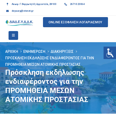
Λεωφ. Γ. Βεργωτή 63, Αργοστόλι, 28100
26710 23064
deyaarg@otenet.gr
ONLINE ΕΞΟΦΛΗΣΗ ΛΟΓΑΡΙΑΣΜΟΥ
ΑΡΧΙΚΉ
ΕΝΗΜΈΡΩΣΗ
ΔΙΑΚΗΡΎΞΕΙΣ
ΠΡΌΣΚΛΗΣΗ ΕΚΔΉΛΩΣΗΣ ΕΝΔΙΑΦΈΡΟΝΤΟΣ ΓΙΑ ΤΗΝ
ΠΡΟΜΗΘΕΙΑ ΜΕΣΩΝ ΑΤΟΜΙΚΗΣ ΠΡΟΣΤΑΣΙΑΣ
Πρόσκληση εκδήλωσης
ενδιαφέροντος για την
ΠΡΟΜΗΘΕΙΑ ΜΕΣΩΝ
ΑΤΟΜΙΚΗΣ ΠΡΟΣΤΑΣΙΑΣ