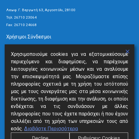
Λεωφ. Γ. Βεργωτή 63, Αργοστόλι, 28100
Τηλ:
26710 23064
Fax: 26710 24668
Χρήσιμοι Σύνδεσμοι
Τρόποι Πληρωμής
Χρησιμοποιούμε cookies για να εξατομικεύσουμε
Ανακοινώσεις
περιεχόμενο και διαφημίσεις, να παρέχουμε
Νέα
λειτουργίες κοινωνικών μέσων και να αναλύουμε
Επικοινωνία
την επισκεψιμότητά μας. Μοιραζόμαστε επίσης
πληροφορίες σχετικά με τη χρήση του ιστότοπού
Υπηρεσίες
μας με τους συνεργάτες μας στα μέσα κοινωνικής
δικτύωσης, τη διαφήμιση και την ανάλυση, οι οποίοι
SmartVille
ενδέχεται να τις συνδυάσουν με άλλες
Online Eξόφληση
πληροφορίες που τους έχετε παράσχει ή που έχουν
Δήλωση Βλάβης
συλλέξει από τη χρήση των υπηρεσιών τους από
Αιτήσεις
εσάς.
Διαβάστε Περισσότερα
Decline
Ρυθμίσεις Cookies