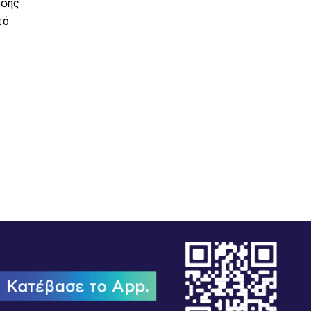
υσης
τό
Η Διαδημοτική Επιχείρηση Ύδρευσης – Αποχέτευση
Δήμων Κεφαλονιάς προκηρύσσει Δημόσιο Ανοικτό
Ηλεκτρονικό Διαγωνισμό, μέσ...
12/05/2026