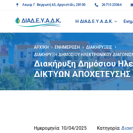
Λεωφ. Γ. Βεργωτή 63, Αργοστόλι, 28100
26710 23064
Η ΔΙΑΔ.Ε.Υ.Α.Δ.Κ.
Ενη
ΑΡΧΙΚΉ
ΕΝΗΜΈΡΩΣΗ
ΔΙΑΚΗΡΎΞΕΙΣ
ΔΙΑΚΉΡΥΞΗ ΔΗΜΌΣΙΟΥ ΗΛΕΚΤΡΟΝΙΚΟΎ ΔΙΑΓΩΝΙΣΜ
Διακήρυξη Δημόσιου Ηλε
ΔΙΚΤΥΩΝ ΑΠΟΧΕΤΕΥΣΗΣ
Ημερομηνία:
10/04/2025
Κατηγορία:
Διακ