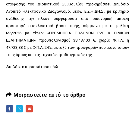
απόφασης του Διοικητικού Συμβουλίου προκηρύσσει Δημόσιο
Ανοικτό Ηλεκτρονικό Διαγωνισμό, μέσω Ε.Σ.Η.ΔΗ.Σ., με κριτήριο
ανάθεσης την πλέον συμφέρουσα από οικονομική άποψη
προσφορά αποκλειστικά βάσει τιμής, σύμφωνα με τη μελέτη
Μ6/2026 με τίτλο: «ΠΡΟΜΗΘΕΙΑ ΣΩΛΗΝΩΝ PVC & ΕΙΔΙΚΩΝ
ΕΞΑΡΤΗΜΑΤΩΝ», προϋπολογισμού 38.487,00 €, χωρίς Φ.Π.Α. ή
47.723,88 €, με Φ.Π.Α. 24%, μεταξύ των προσφορών που ικανοποιούν
τους όρους και τις τεχνικές προδιαγραφές της.
Διαβάστε περισσότερα
εδώ
.
Μοιραστείτε αυτό το άρθρο