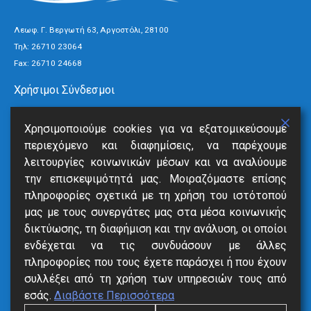
Λεωφ. Γ. Βεργωτή 63, Αργοστόλι, 28100
Τηλ:
26710 23064
Fax: 26710 24668
Χρήσιμοι Σύνδεσμοι
Τρόποι Πληρωμής
Χρησιμοποιούμε cookies για να εξατομικεύσουμε
Ανακοινώσεις
περιεχόμενο και διαφημίσεις, να παρέχουμε
Νέα
λειτουργίες κοινωνικών μέσων και να αναλύουμε
Επικοινωνία
την επισκεψιμότητά μας. Μοιραζόμαστε επίσης
πληροφορίες σχετικά με τη χρήση του ιστότοπού
Υπηρεσίες
μας με τους συνεργάτες μας στα μέσα κοινωνικής
δικτύωσης, τη διαφήμιση και την ανάλυση, οι οποίοι
SmartVille
ενδέχεται να τις συνδυάσουν με άλλες
Online Eξόφληση
πληροφορίες που τους έχετε παράσχει ή που έχουν
Δήλωση Βλάβης
συλλέξει από τη χρήση των υπηρεσιών τους από
Αιτήσεις
εσάς.
Διαβάστε Περισσότερα