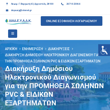
Λεωφ. Γ. Βεργωτή 63, Αργοστόλι, 28100
26710 23064
deyaarg@otenet.gr
ONLINE ΕΞΟΦΛΗΣΗ ΛΟΓΑΡΙΑΣΜΟΥ
ΑΡΧΙΚΉ
ΕΝΗΜΈΡΩΣΗ
ΔΙΑΚΗΡΎΞΕΙΣ
ΔΙΑΚΉΡΥΞΗ ΔΗΜΌΣΙΟΥ ΗΛΕΚΤΡΟΝΙΚΟΎ ΔΙΑΓΩΝΙΣΜΟΎ ΓΙΑ
ΤΗΝ ΠΡΟΜΗΘΕΙΑ ΣΩΛΗΝΩΝ PVC & ΕΙΔΙΚΩΝ ΕΞΑΡΤΗΜΑΤΩΝ
Διακήρυξη Δημόσιου
Ηλεκτρονικού Διαγωνισμού
για την ΠΡΟΜΗΘΕΙΑ ΣΩΛΗΝΩΝ
PVC & ΕΙΔΙΚΩΝ
ΕΞΑΡΤΗΜΑΤΩΝ