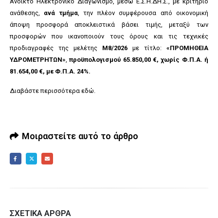
Ανοικτό Ηλεκτρονικό Διαγωνισμό, μέσω Ε.Σ.Η.ΔΗ.Σ., με κριτήριο
ανάθεσης,
ανά τμήμα
, την πλέον συμφέρουσα από οικονομική
άποψη προσφορά αποκλειστικά βάσει τιμής, μεταξύ των
προσφορών που ικανοποιούν τους όρους και τις τεχνικές
προδιαγραφές της μελέτης
Μ8/2026
με τίτλο:
«ΠΡΟΜΗΘΕΙΑ
ΥΔΡΟΜΕΤΡΗΤΩΝ»
,
προϋπολογισμού 65.850,00 €, χωρίς Φ.Π.Α. ή
81.654,00 €, με Φ.Π.Α. 24%.
Διαβάστε περισσότερα
εδώ
.
Μοιραστείτε αυτό το άρθρο
ΣΧΕΤΙΚΆ ΆΡΘΡΑ