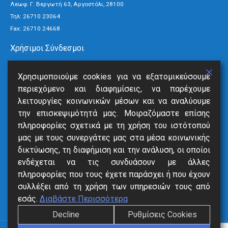
Λεωφ. Γ. Βεργωτή 63, Αργοστόλι, 28100
Τηλ:
26710 23064
Fax: 26710 24668
Χρήσιμοι Σύνδεσμοι
Τρόποι Πληρωμής
Χρησιμοποιούμε cookies για να εξατομικεύσουμε
Ανακοινώσεις
περιεχόμενο και διαφημίσεις, να παρέχουμε
Νέα
λειτουργίες κοινωνικών μέσων και να αναλύουμε
Επικοινωνία
την επισκεψιμότητά μας. Μοιραζόμαστε επίσης
πληροφορίες σχετικά με τη χρήση του ιστότοπού
Υπηρεσίες
μας με τους συνεργάτες μας στα μέσα κοινωνικής
δικτύωσης, τη διαφήμιση και την ανάλυση, οι οποίοι
SmartVille
ενδέχεται να τις συνδυάσουν με άλλες
Online Eξόφληση
πληροφορίες που τους έχετε παράσχει ή που έχουν
Δήλωση Βλάβης
συλλέξει από τη χρήση των υπηρεσιών τους από
Αιτήσεις
εσάς.
Διαβάστε Περισσότερα
Decline
Ρυθμίσεις Cookies