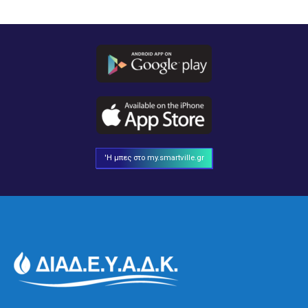
'Η μπες στο my.smartville.gr