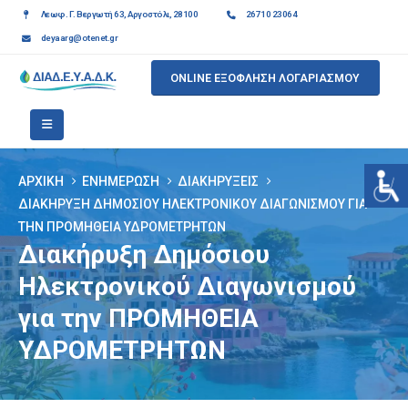
Λεωφ. Γ. Βεργωτή 63, Αργοστόλι, 28100
26710 23064
deyaarg@otenet.gr
ONLINE ΕΞΟΦΛΗΣΗ ΛΟΓΑΡΙΑΣΜΟΥ
ΑΡΧΙΚΉ
ΕΝΗΜΈΡΩΣΗ
ΔΙΑΚΗΡΎΞΕΙΣ
ΔΙΑΚΉΡΥΞΗ ΔΗΜΌΣΙΟΥ ΗΛΕΚΤΡΟΝΙΚΟΎ ΔΙΑΓΩΝΙΣΜΟΎ ΓΙΑ
ΤΗΝ ΠΡΟΜΗΘΕΙΑ ΥΔΡΟΜΕΤΡΗΤΩΝ
Διακήρυξη Δημόσιου
Ηλεκτρονικού Διαγωνισμού
για την ΠΡΟΜΗΘΕΙΑ
ΥΔΡΟΜΕΤΡΗΤΩΝ