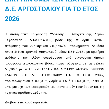
Δ.Ε. ΑΡΓΟΣΤΟΛΙΟΥ ΓΙΑ ΤΟ ΕΤΟΣ
2026
Η Διαδημοτική Επιχείρηση Ύδρευσης – Αποχέτευσης Δήμων
Κεφαλονιάς - ΔΙΑΔ.Ε.Υ.Α.Δ.Κ., βάσει της υπ’ αριθ. 84/2026
απόφασης του Διοικητικού Συμβουλίου προκηρύσσει Δημόσιο
Ανοικτό Ηλεκτρονικό Διαγωνισμό, μέσω Ε.Σ.Η.ΔΗ.Σ., με κριτήριο
ανάθεσης την πλέον συμφέρουσα από οικονομική άποψη
προσφορά αποκλειστικά βάσει τιμής, σύμφωνα με τη μελέτη
Μ5/2026 με τίτλο: «ΥΠΗΡΕΣΙΕΣ ΚΑΘΑΡΙΣΜΟΥ ΔΙΚΤΥΩΝ ΟΜΒΡΙΩΝ
ΥΔΑΤΩΝ ΣΤΗ Δ.Ε. ΑΡΓΟΣΤΟΛΙΟΥ ΓΙΑ ΤΟ ΕΤΟΣ 2026»,
προϋπολογισμού 90.000,00 €, χωρίς Φ.Π.Α. ή 111.600,00 €, με Φ.Π.Α.
24%, μεταξύ των προσφορών που ικανοποιούν τους όρους και τις
τεχνικές προδιαγραφές της.
Διαβάστε περισσότερα
εδώ
.