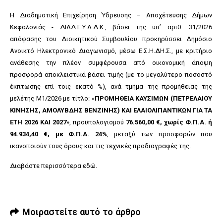
Η Διαδημοτική Επιχείρηση Ύδρευσης – Αποχέτευσης Δήμων
Κεφαλονιάς - ΔΙΑΔ.Ε.Υ.Α.Δ.Κ., βάσει της υπ’ αριθ. 31/2026
απόφασης του Διοικητικού Συμβουλίου προκηρύσσει Δημόσιο
Ανοικτό Ηλεκτρονικό Διαγωνισμό, μέσω Ε.Σ.Η.ΔΗ.Σ., με κριτήριο
ανάθεσης την πλέον συμφέρουσα από οικονομική άποψη
προσφορά αποκλειστικά βάσει τιμής (με το μεγαλύτερο ποσοστό
έκπτωσης επί τοις εκατό %), ανά τμήμα της προμήθειας της
μελέτης Μ1/2026 με τίτλο: «
ΠΡΟΜΗΘΕΙΑ ΚΑΥΣΙΜΩΝ (ΠΕΤΡΕΛΑΙΟΥ
ΚΙΝΗΣΗΣ, ΑΜΟΛΥΒΔΗΣ ΒΕΝΖΙΝΗΣ) ΚΑΙ ΕΛΑΙΟΛΙΠΑΝΤΙΚΩΝ ΓΙΑ ΤΑ
ΕΤΗ 2026 ΚΑΙ 2027
», προϋπολογισμού
76.560,00 €, χωρίς Φ.Π.Α. ή
94.934,40 €, με Φ.Π.Α. 24%
, μεταξύ των προσφορών που
ικανοποιούν τους όρους και τις τεχνικές προδιαγραφές της.
Διαβάστε περισσότερα
εδώ
.
Μοιραστείτε αυτό το άρθρο