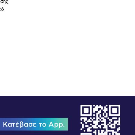
υσης
τό
Η Διαδημοτική Επιχείρηση Ύδρευσης – Αποχέτευση
Δήμων Κεφαλονιάς προκηρύσσει Δημόσιο Ανοικτό
Ηλεκτρονικό Διαγωνισμό, μέσ...
12/05/2026