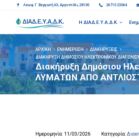
Λεωφ. Γ. Βεργωτή 63, Αργοστόλι, 28100
26710 23064
Η ΔΙΑΔ.Ε.Υ.Α.Δ.Κ.
Ενη
ΑΡΧΙΚΉ
ΕΝΗΜΈΡΩΣΗ
ΔΙΑΚΗΡΎΞΕΙΣ
ΔΙΑΚΉΡΥΞΗ ΔΗΜΌΣΙΟΥ ΗΛΕΚΤΡΟΝΙΚΟΎ ΔΙΑΓΩΝΙΣΜΟ
Διακήρυξη Δημόσιου Ηλ
ΛΥΜΑΤΩΝ ΑΠΟ ΑΝΤΛΙΟΣΤ
Ημερομηνία:
11/03/2026
Κατηγορία:
Διακ