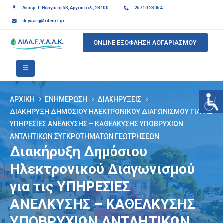
Λεωφ. Γ. Βεργωτή 63, Αργοστόλι, 28100
26710 23064
deyaarg@otenet.gr
ONLINE ΕΞΟΦΛΗΣΗ ΛΟΓΑΡΙΑΣΜΟΥ
ΑΡΧΙΚΉ
ΕΝΗΜΈΡΩΣΗ
ΔΙΑΚΗΡΎΞΕΙΣ
ΔΙΑΚΉΡΥΞΗ ΔΗΜΌΣΙΟΥ ΗΛΕΚΤΡΟΝΙΚΟΎ ΔΙΑΓΩΝΙΣΜΟΎ ΓΙΑ ΤΙΣ
ΥΠΗΡΕΣΙΕΣ ΑΝΕΛΚΥΣΗΣ – ΚΑΘΕΛΚΥΣΗΣ ΥΠΟΒΡΥΧΙΩΝ
ΑΝΤΛΗΤΙΚΩΝ ΣΥΓΚΡΟΤΗΜΑΤΩΝ ΓΕΩΤΡΗΣΕΩΝ
Διακήρυξη Δημόσιου
Ηλεκτρονικού Διαγωνισμού
για τις ΥΠΗΡΕΣΙΕΣ
ΑΝΕΛΚΥΣΗΣ – ΚΑΘΕΛΚΥΣΗΣ
ΥΠΟΒΡΥΧΙΩΝ ΑΝΤΛΗΤΙΚΩΝ