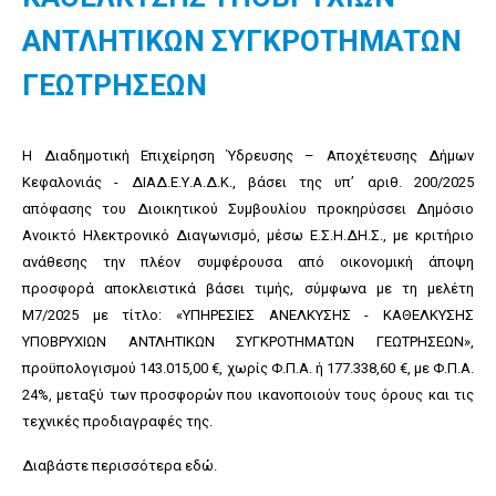
ΑΝΤΛΗΤΙΚΩΝ ΣΥΓΚΡΟΤΗΜΑΤΩΝ
ΓΕΩΤΡΗΣΕΩΝ
Η Διαδημοτική Επιχείρηση Ύδρευσης – Αποχέτευσης Δήμων
Κεφαλονιάς - ΔΙΑΔ.Ε.Υ.Α.Δ.Κ., βάσει της υπ’ αριθ. 200/2025
απόφασης του Διοικητικού Συμβουλίου προκηρύσσει Δημόσιο
Ανοικτό Ηλεκτρονικό Διαγωνισμό, μέσω Ε.Σ.Η.ΔΗ.Σ., με κριτήριο
ανάθεσης την πλέον συμφέρουσα από οικονομική άποψη
προσφορά αποκλειστικά βάσει τιμής, σύμφωνα με τη μελέτη
Μ7/2025 με τίτλο: «ΥΠΗΡΕΣΙΕΣ ΑΝΕΛΚΥΣΗΣ - ΚΑΘΕΛΚΥΣΗΣ
ΥΠΟΒΡΥΧΙΩΝ ΑΝΤΛΗΤΙΚΩΝ ΣΥΓΚΡΟΤΗΜΑΤΩΝ ΓΕΩΤΡΗΣΕΩΝ»,
προϋπολογισμού 143.015,00 €, χωρίς Φ.Π.Α. ή 177.338,60 €, με Φ.Π.Α.
24%, μεταξύ των προσφορών που ικανοποιούν τους όρους και τις
τεχνικές προδιαγραφές της.
Διαβάστε περισσότερα
εδώ
.