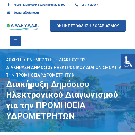
Λεωφ. Γ. Βεργωτή 63, Αργοστόλι, 28100
26710 23064
deyaarg@otenet.gr
ONLINE ΕΞΟΦΛΗΣΗ ΛΟΓΑΡΙΑΣΜΟΥ
ΑΡΧΙΚΉ
ΕΝΗΜΈΡΩΣΗ
ΔΙΑΚΗΡΎΞΕΙΣ
ΔΙΑΚΉΡΥΞΗ ΔΗΜΌΣΙΟΥ ΗΛΕΚΤΡΟΝΙΚΟΎ ΔΙΑΓΩΝΙΣΜΟΎ ΓΙΑ
ΤΗΝ ΠΡΟΜΗΘΕΙΑ ΥΔΡΟΜΕΤΡΗΤΩΝ
Διακήρυξη Δημόσιου
Ηλεκτρονικού Διαγωνισμού
για την ΠΡΟΜΗΘΕΙΑ
ΥΔΡΟΜΕΤΡΗΤΩΝ