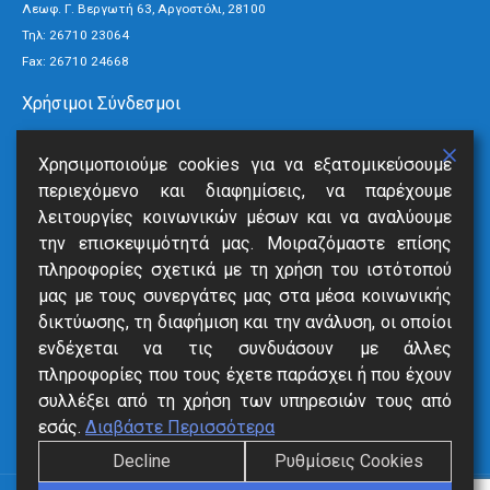
Λεωφ. Γ. Βεργωτή 63, Αργοστόλι, 28100
Τηλ:
26710 23064
Fax: 26710 24668
Χρήσιμοι Σύνδεσμοι
Τρόποι Πληρωμής
Χρησιμοποιούμε cookies για να εξατομικεύσουμε
Ανακοινώσεις
περιεχόμενο και διαφημίσεις, να παρέχουμε
Νέα
λειτουργίες κοινωνικών μέσων και να αναλύουμε
Επικοινωνία
την επισκεψιμότητά μας. Μοιραζόμαστε επίσης
πληροφορίες σχετικά με τη χρήση του ιστότοπού
Υπηρεσίες
μας με τους συνεργάτες μας στα μέσα κοινωνικής
δικτύωσης, τη διαφήμιση και την ανάλυση, οι οποίοι
SmartVille
ενδέχεται να τις συνδυάσουν με άλλες
Online Eξόφληση
πληροφορίες που τους έχετε παράσχει ή που έχουν
Δήλωση Βλάβης
συλλέξει από τη χρήση των υπηρεσιών τους από
Αιτήσεις
εσάς.
Διαβάστε Περισσότερα
Decline
Ρυθμίσεις Cookies