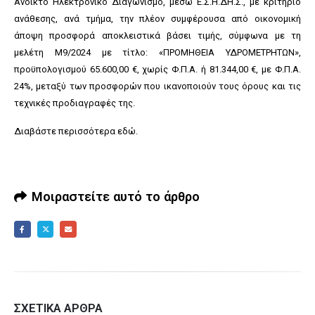
Ανοικτό Ηλεκτρονικό Διαγωνισμό, μέσω Ε.Σ.Η.ΔΗ.Σ., με κριτήριο
ανάθεσης, ανά τμήμα, την πλέον συμφέρουσα από οικονομική
άποψη προσφορά αποκλειστικά βάσει τιμής, σύμφωνα με τη
μελέτη Μ9/2024 με τίτλο: «ΠΡΟΜΗΘΕΙΑ ΥΔΡΟΜΕΤΡΗΤΩΝ»,
προϋπολογισμού 65.600,00 €, χωρίς Φ.Π.Α. ή 81.344,00 €, με Φ.Π.Α.
24%, μεταξύ των προσφορών που ικανοποιούν τους όρους και τις
τεχνικές προδιαγραφές της.
Διαβάστε περισσότερα
εδώ
.
Μοιραστείτε αυτό το άρθρο
ΣΧΕΤΙΚΆ ΆΡΘΡΑ