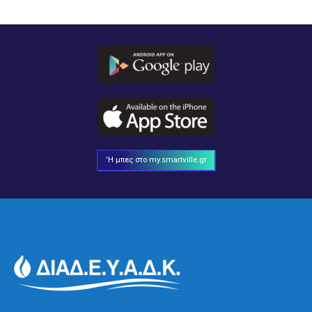
'Η μπες στο my.smartville.gr