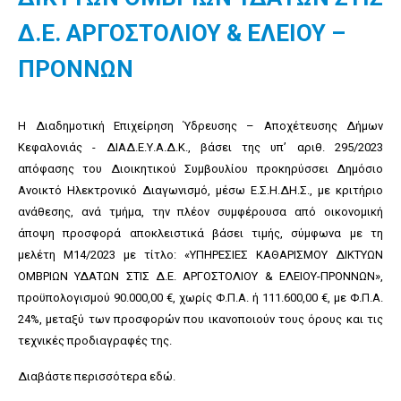
Δ.Ε. ΑΡΓΟΣΤΟΛΙΟΥ & ΕΛΕΙΟΥ –
ΠΡΟΝΝΩΝ
Η Διαδημοτική Επιχείρηση Ύδρευσης – Αποχέτευσης Δήμων
Κεφαλονιάς - ΔΙΑΔ.Ε.Υ.Α.Δ.Κ., βάσει της υπ’ αριθ. 295/2023
απόφασης του Διοικητικού Συμβουλίου προκηρύσσει Δημόσιο
Ανοικτό Ηλεκτρονικό Διαγωνισμό, μέσω Ε.Σ.Η.ΔΗ.Σ., με κριτήριο
ανάθεσης, ανά τμήμα, την πλέον συμφέρουσα από οικονομική
άποψη προσφορά αποκλειστικά βάσει τιμής, σύμφωνα με τη
μελέτη Μ14/2023 με τίτλο: «ΥΠΗΡΕΣΙΕΣ ΚΑΘΑΡΙΣΜΟΥ ΔΙΚΤΥΩΝ
ΟΜΒΡΙΩΝ ΥΔΑΤΩΝ ΣΤΙΣ Δ.Ε. ΑΡΓΟΣΤΟΛΙΟΥ & ΕΛΕΙΟΥ-ΠΡΟΝΝΩΝ»,
προϋπολογισμού 90.000,00 €, χωρίς Φ.Π.Α. ή 111.600,00 €, με Φ.Π.Α.
24%, μεταξύ των προσφορών που ικανοποιούν τους όρους και τις
τεχνικές προδιαγραφές της.
Διαβάστε περισσότερα
εδώ
.