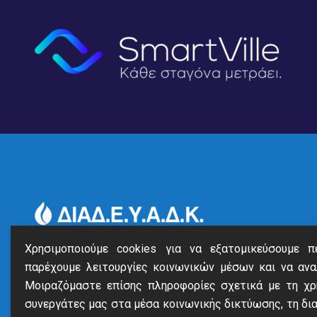
Χρησιμοποιούμε cookies για να εξατομικεύσουμε πε
παρέχουμε λειτουργίες κοινωνικών μέσων και να ανα
Λεωφ. Γ. Βεργωτή 63, Αργοστόλι, 28100
Μοιραζόμαστε επίσης πληροφορίες σχετικά με τη χρ
Τηλ:
26710 23064
συνεργάτες μας στα μέσα κοινωνικής δικτύωσης, τη διαφ
Fax: 26710 24668