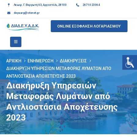
Λεωφ. Γ. Βεργωτή 63, Αργοστόλι, 28100
26710 23064
deyaarg@otenet.gr
ONLINE ΕΞΟΦΛΗΣΗ ΛΟΓΑΡΙΑΣΜΟΥ
ΑΡΧΙΚΉ
ΕΝΗΜΈΡΩΣΗ
ΔΙΑΚΗΡΎΞΕΙΣ
ΔΙΑΚΉΡΥΞΗ ΥΠΗΡΕΣΙΏΝ ΜΕΤΑΦΟΡΆΣ ΛΥΜΆΤΩΝ ΑΠΌ
ΑΝΤΛΙΟΣΤΆΣΙΑ ΑΠΟΧΈΤΕΥΣΗΣ 2023
Διακήρυξη Υπηρεσιών
Μεταφοράς Λυμάτων από
Αντλιοστάσια Αποχέτευσης
2023